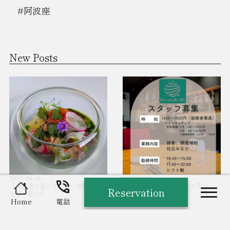
#阿波座
New Posts
2026.08.06
2026.08.05
phone_in_talk
【新玉葱×韮×生ハム×浅利】 ・
【スタッフ募集のお知らせ】 レ・
Reservation
玉葱×韮=ア…
シーズ96…
nav
Home
電話