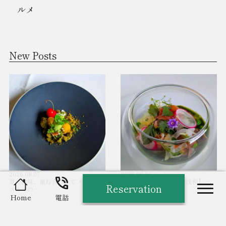
ルメ
New Posts
2026.08.07
2026.08.06
phone_in_talk
夏の酸味、重ね合わせて ・ハイビ
【新玉葱×韮×生ハム×浅利】 ・
Reservation
スカスの…
玉葱×韮=ア…
nav
Home
電話