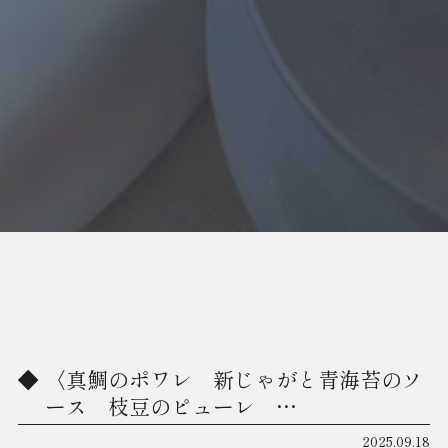
〈真鯛のポワレ 新じゃがと青海苔のソ
ース 枝豆のピューレ …
2025.09.18