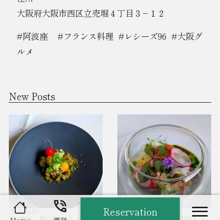
大阪府大阪市西区立売堀４丁目３−１２
#阿波座 #フランス料理 #レシーズ96 #大阪グ
ルメ
New Posts
phone_in_talk
Reservation
2026.08.07
2026.08.06
nav
夏の酸味、重ね合わせて ・ハイビ
【新玉葱×韮×生ハム×浅利】 ・
Home
電話