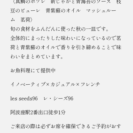
〈真鯛のポワレ 新じゃがと青海苔のソース 枝
豆のピューレ 青紫蘇のオイル マッシュルー
ム 茗荷〉
旬の食材をふんだんに使った秋の一皿です。
全体的にまったりした味わいになっているので茗
荷と青紫蘇のオイルで香りを引き締めることで味
わいをまとめています。
お魚料理にて提供中
イノベーティブ×カジュアル×フレンチ
les seeds96 レ・シーズ96
阿波座駅2番出口徒歩1分
ご来店の際は必ずお席を確保できるご予約がおす