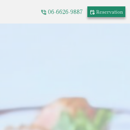
06-6626-9887
Reservation
phone_in_talk
calendar_clock